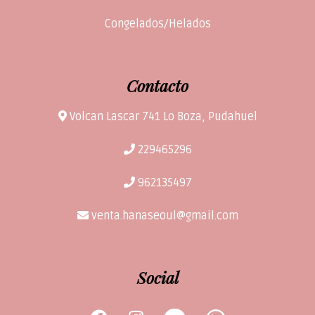
Congelados/Helados
Contacto
Volcan Lascar 741 Lo Boza, Pudahuel
229465296
962135497
venta.hanaseoul@gmail.com
Social