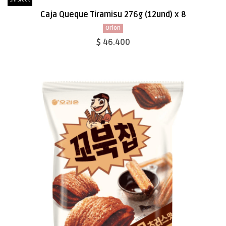
Sin Stock
Caja Queque Tiramisu 276g (12und) x 8
Orion
$ 46.400