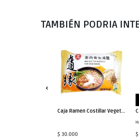
TAMBIÉN PODRIA INT
ock
Caja Gaseosa Ramune Lata Durazno 500g x 24
Caja Ramen Costillar Vegetariano 90gx30 Vedan
H
$ 30.000
$