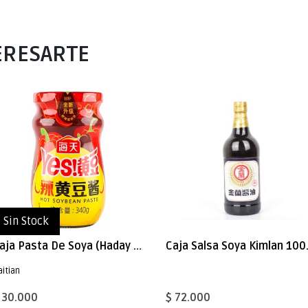
ERESARTE
Sin Stock
Caja Pasta De Soya (Haday Yes!) Picante 340g x 15
Caja Sa
aitian
 30.000
$ 72.000