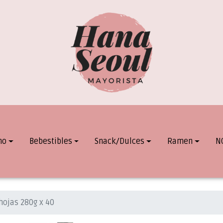
mo
Bebestibles
Snack/Dulces
Ramen
N
hojas 280g x 40