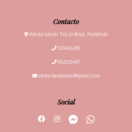
Contacto
Volcan Lascar 741 Lo Boza, Pudahuel
229465296
962135497
venta.hanaseoul@gmail.com
Social